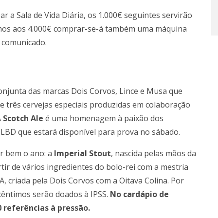
r a Sala de Vida Diária, os 1.000€ seguintes servirão
armos aos 4.000€ comprar-se-á também uma máquina
m comunicado.
 conjunta das marcas Dois Corvos, Lince e Musa que
de três cervejas especiais produzidas em colaboração
A
Scotch Ale
é uma homenagem à paixão dos
o LBD que estará disponível para prova no sábado.
ar bem o ano: a
Imperial Stout
, nascida pelas mãos da
rtir de vários ingredientes do bolo-rei com a mestria
, criada pela Dois Corvos com a Oitava Colina. Por
cêntimos serão doados à IPSS.
No cardápio de
 referências à pressão.