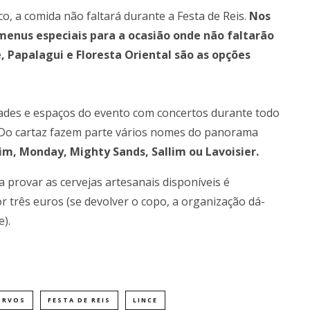
, a comida não faltará durante a Festa de Reis.
Nos
enus especiais para a ocasião onde não faltarão
 Papalagui e Floresta Oriental são as opções
idades e espaços do evento com concertos durante todo
s. Do cartaz fazem parte vários nomes do panorama
m, Monday, Mighty Sands, Sallim ou Lavoisier.
a provar as cervejas artesanais disponíveis é
or três euros (se devolver o copo, a organização dá-
).
ORVOS
FESTA DE REIS
LINCE