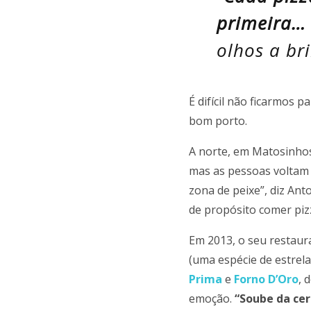
primeira…
olhos a bri
É difícil não ficarmos 
bom porto.
A norte, em Matosinhos
mas as pessoas voltam 
zona de peixe”, diz Ant
de propósito comer piz
Em 2013, o seu restaura
(uma espécie de estrel
Prima
e
Forno D’Oro
, 
emoção.
“Soube da cer