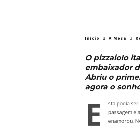
Início
À Mesa
R
O pizzaiolo it
embaixador da
Abriu o primei
agora o sonho
E
sta podia ser
passagem e ac
enamorou. No 