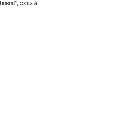
Nasoni”
, conta à