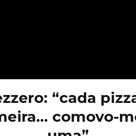
zzero: “cada pizz
imeira… comovo-
uma”