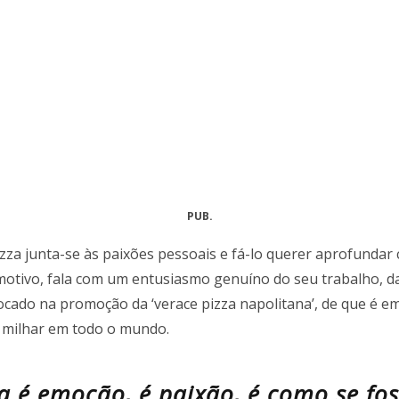
PUB.
izza junta-se às paixões pessoais e fá-lo querer aprofundar
emotivo, fala com um entusiasmo genuíno do seu trabalho, d
focado na promoção da ‘verace pizza napolitana’, de que é 
 milhar em todo o mundo.
a é emoção, é paixão, é como se fos