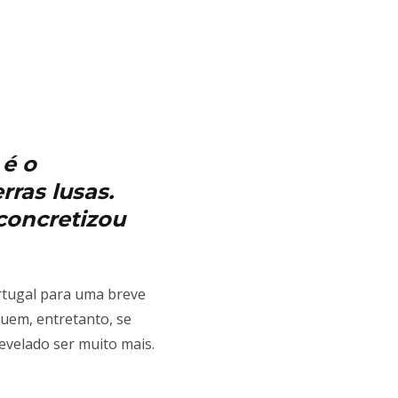
 é o
rras lusas.
 concretizou
ortugal para uma breve
uem, entretanto, se
evelado ser muito mais.