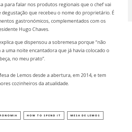
sa para falar nos produtos regionais que o chef vai
e degustação que recebeu o nome do proprietário. É
mentos gastronómicos, complementados com os
residente Hugo Chaves.
xplica que dispensou a sobremesa porque “não
a a uma noite encantadora que já havia colocado o
beça, no meu prato”.
esa de Lemos desde a abertura, em 2014, e tem
ores cozinheiros da atualidade.
RONOMIA
HOW TO SPEND IT
MESA DE LEMOS