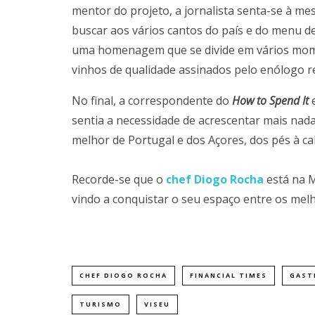
mentor do projeto, a jornalista senta-se à me
buscar aos vários cantos do país e do menu d
uma homenagem que se divide em vários mo
vinhos de qualidade assinados pelo enólogo 
No final, a correspondente do
How to Spend It
e
sentia a necessidade de acrescentar mais nad
melhor de Portugal e dos Açores, dos pés à ca
Recorde-se que o
chef Diogo Rocha
está na M
vindo a conquistar o seu espaço entre os melh
CHEF DIOGO ROCHA
FINANCIAL TIMES
GAST
TURISMO
VISEU