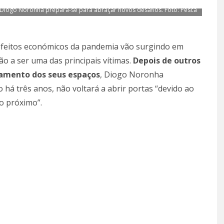
 Diogo Noronha prepara-se para abraçar novos desafios. Foto: Pesca
efeitos económicos da pandemia vão surgindo em
ão a ser uma das principais vítimas.
Depois de outros
ramento dos seus espaços
, Diogo Noronha
há três anos, não voltará a abrir portas “devido ao
o próximo”.