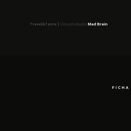
Travel&Taste |
Uma produção
Mad Brain
FICHA