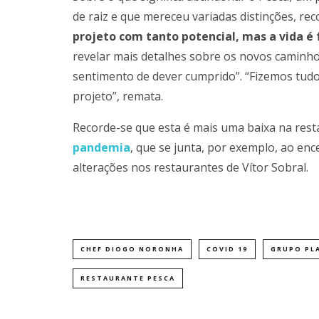
de raiz e que mereceu variadas distinções, r
projeto com tanto potencial, mas a vida é
revelar mais detalhes sobre os novos caminho
sentimento de dever cumprido”. “Fizemos tudo
projeto”, remata.
Recorde-se que esta é mais uma baixa na res
pandemia
, que se junta, por exemplo, ao enc
alterações nos restaurantes de Vítor Sobral.
CHEF DIOGO NORONHA
COVID 19
GRUPO PL
RESTAURANTE PESCA