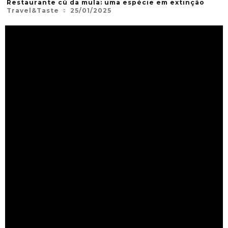
Restaurante cú da mula: uma espécie em extinção
Travel&Taste
25/01/2025