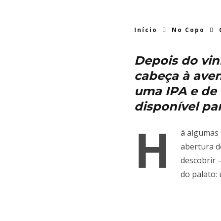
Início
No Copo
Depois do vinh
cabeça à aven
uma IPA e de 
disponível pa
H
á algumas
abertura d
descobrir 
do palato: