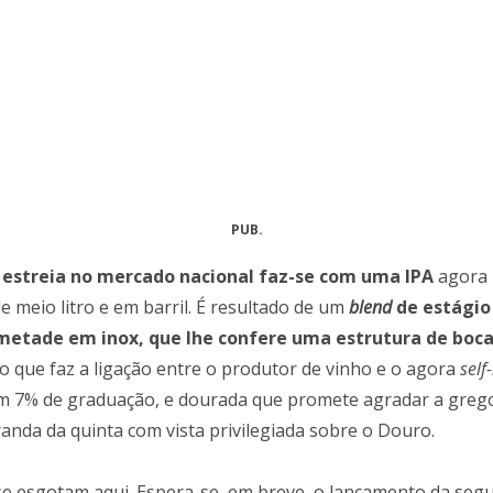
PUB.
 estreia no mercado nacional faz-se com uma IPA
agora 
e meio litro e em barril. É resultado de um
blend
de estágio
 metade em inox, que lhe confere uma estrutura de boc
o que faz a ligação entre o produtor de vinho e o agora
sel
m 7% de graduação, e dourada que promete agradar a gregos
randa da quinta com vista privilegiada sobre o Douro.
e esgotam aqui. Espera-se, em breve, o lançamento da segu