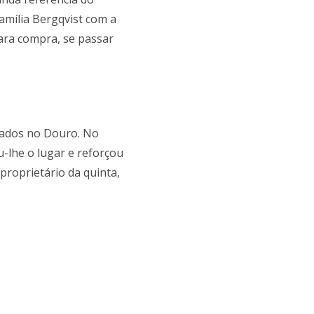
amília Bergqvist com a
para compra, se passar
alados no Douro. No
u-lhe o lugar e reforçou
oproprietário da quinta,