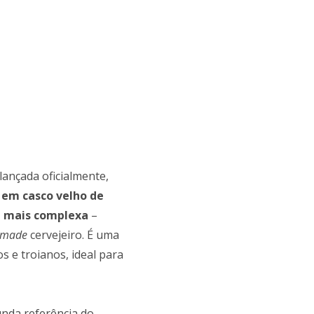
lançada oficialmente,
 em casco velho de
a mais complexa
–
f-made
cervejeiro. É uma
 e troianos, ideal para
nda referência do