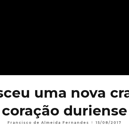
asceu uma nova cr
coração duriense
Francisco de Almeida Fernandes
15/08/2017