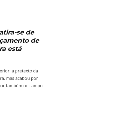
atira-se de
ançamento de
ra está
ior, a pretexto da
ara, mas acabou por
utor também no campo