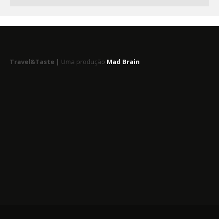
Travel&Taste |
Uma produção
Mad Brain