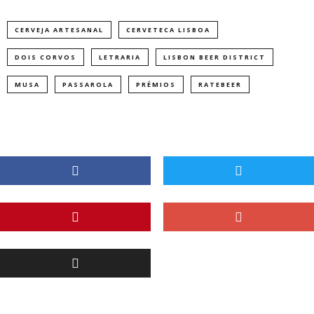
CERVEJA ARTESANAL
CERVETECA LISBOA
DOIS CORVOS
LETRARIA
LISBON BEER DISTRICT
MUSA
PASSAROLA
PRÉMIOS
RATEBEER