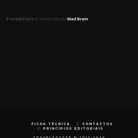
Travel&Taste |
Uma produção
Mad Brain
FICHA TÉCNICA
CONTACTOS
PRINCÍPIOS EDITORIAIS
TRAVEL&TASTE © 2012-2026