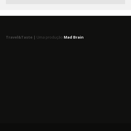
Travel&Taste |
Uma produção
Mad Brain