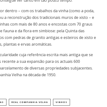
e consegue ver tanto em tão pouco tempo.
por dentro – com os trabalhos da vinha (como a poda,
ou a reconstrução dos tradicionais muros de xisto – e
vinhas com mais de 80 anos e encostas com 70 graus
 de fauna e da flora em simbiose: pela Quinta das
os com pedras de granito antigas e esteiros de xisto e
, plantas e ervas aromáticas.
laridade cuja referência escrita mais antiga que se
 recente a sua expansão para os actuais 600
mparcelamento de diversas propriedades subjacentes.
panhia Velha na década de 1950.
HAS
REAL COMPANHIA VELHA
VINHOS