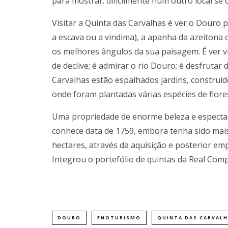
para mostrar: dificilmente num outro local s
Visitar a Quinta das Carvalhas é ver o Douro 
a escava ou a vindima), a apanha da azeitona 
os melhores ângulos da sua paisagem. É ver 
de declive; é admirar o rio Douro; é desfrutar
Carvalhas estão espalhados jardins, construíd
onde foram plantadas várias espécies de flores
Uma propriedade de enorme beleza e espectacu
conhece data de 1759, embora tenha sido mais
hectares, através da aquisição e posterior e
Integrou o portefólio de quintas da Real Com
DOURO
ENOTURISMO
QUINTA DAS CARVAL