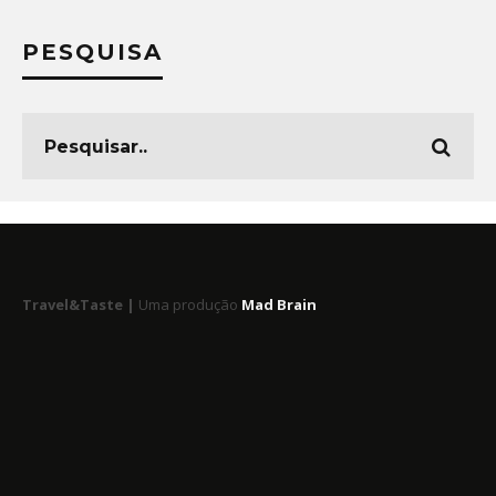
PESQUISA
Travel&Taste |
Uma produção
Mad Brain