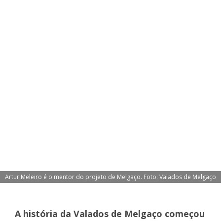
Artur Meleiro é o mentor do projeto de Melgaço. Foto: Valados de Melgaço
A história da Valados de Melgaço começou