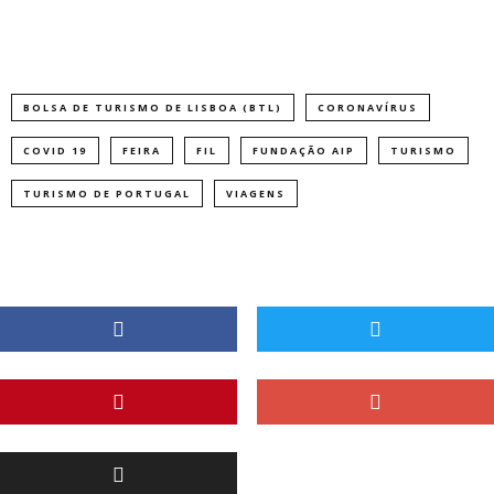
BOLSA DE TURISMO DE LISBOA (BTL)
CORONAVÍRUS
COVID 19
FEIRA
FIL
FUNDAÇÃO AIP
TURISMO
TURISMO DE PORTUGAL
VIAGENS