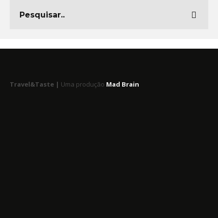
Travel&Taste |
Uma produção
Mad Brain