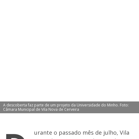
A descoberta faz parte de um projeto da Universidade do Minho. Foto:
Câmara Municipal de Vila Nova de Cerveira
urante o passado mês de julho, Vila