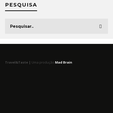
PESQUISA
Travel&Taste |
Uma produção
Mad Brain