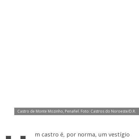
Castro de Monte Mozinho, Penafiel. Foto: Castros do Noroeste/D.R.
m castro é, por norma, um vestígio