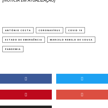
[NOTÍCIA EM ATUALIZAÇÃO]
ANTÓNIO COSTA
CORONAVÍRUS
COVID 19
ESTADO DE EMERGÊNCIA
MARCELO REBELO DE SOUSA
PANDEMIA