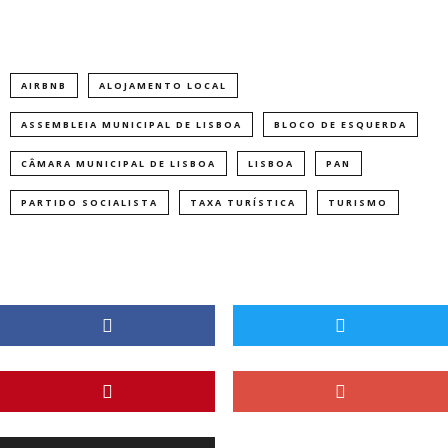
AIRBNB
ALOJAMENTO LOCAL
ASSEMBLEIA MUNICIPAL DE LISBOA
BLOCO DE ESQUERDA
CÂMARA MUNICIPAL DE LISBOA
LISBOA
PAN
PARTIDO SOCIALISTA
TAXA TURÍSTICA
TURISMO