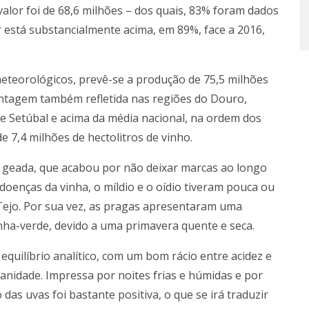
alor foi de 68,6 milhões – dos quais, 83% foram dados
r está substancialmente acima, em 89%, face a 2016,
eteorológicos, prevê-se a produção de 75,5 milhões
entagem também refletida nas regiões do Douro,
de Setúbal e acima da média nacional, na ordem dos
 7,4 milhões de hectolitros de vinho.
a geada, que acabou por não deixar marcas ao longo
a doenças da vinha, o míldio e o oídio tiveram pouca ou
Tejo. Por sua vez, as pragas apresentaram uma
ha-verde, devido a uma primavera quente e seca.
quilíbrio analítico, com um bom rácio entre acidez e
anidade. Impressa por noites frias e húmidas e por
das uvas foi bastante positiva, o que se irá traduzir