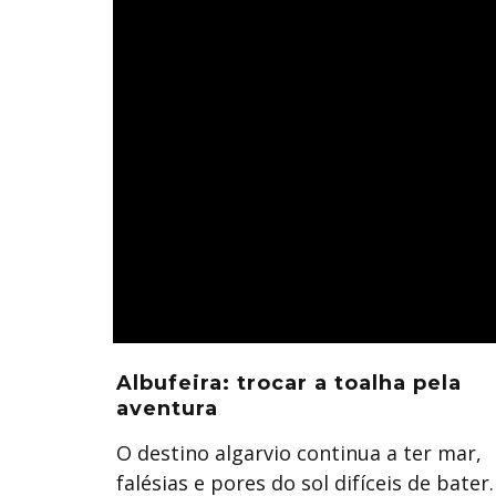
Albufeira: trocar a toalha pela
aventura
O destino algarvio continua a ter mar,
falésias e pores do sol difíceis de bater.