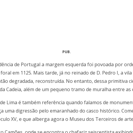
PUB.
dência de Portugal a margem esquerda foi povoada por orde
oral em 1125. Mais tarde, já no reinado de D. Pedro I, a vila
então degradada, reconstruída. No entanto, dessa primitiva 
 da Cadeia, além de um pequeno tramo de muralha entre as 
e de Lima é também referência quando falamos de monument
a uma digressão pelo emaranhado do casco histórico. Comec
culo XV, e que alberga agora o Museu dos Terceiros de arte
go Camões, onde se encontra o chafariz seiscentista exibind