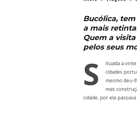
Bucólica, tem
a mais retint
Quem a visit
pelos seus m
S
ituada a vint
cidades portu
mesmo deu-lhe
mas construç
cidade, por ela passava 