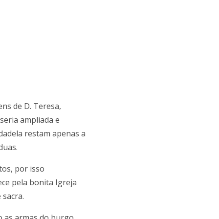
ns de D. Teresa,
 seria ampliada e
cidadela restam apenas a
duas.
os, por isso
e pela bonita Igreja
 sacra.
o as armas do burgo.