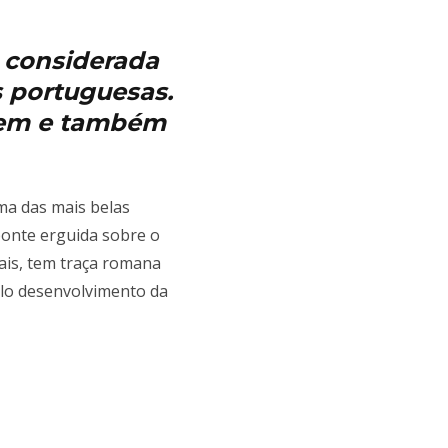
s considerada
s portuguesas.
agem e também
a das mais belas
ponte erguida sobre o
ais, tem traça romana
elo desenvolvimento da