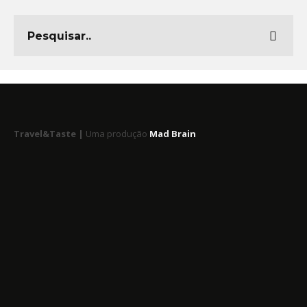
Travel&Taste |
Uma produção
Mad Brain