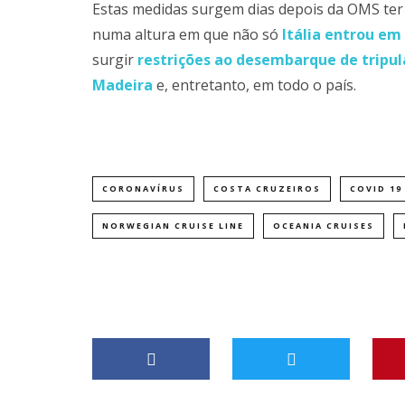
Estas medidas surgem dias depois da OMS ter
numa altura em que não só
Itália entrou em
surgir
restrições ao desembarque de tripul
Madeira
e, entretanto, em todo o país.
CORONAVÍRUS
COSTA CRUZEIROS
COVID 19
NORWEGIAN CRUISE LINE
OCEANIA CRUISES