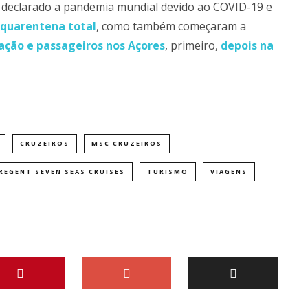
 declarado a pandemia mundial devido ao COVID-19 e
 quarentena total
, como também começaram a
ação e passageiros nos Açores
, primeiro,
depois na
CRUZEIROS
MSC CRUZEIROS
REGENT SEVEN SEAS CRUISES
TURISMO
VIAGENS