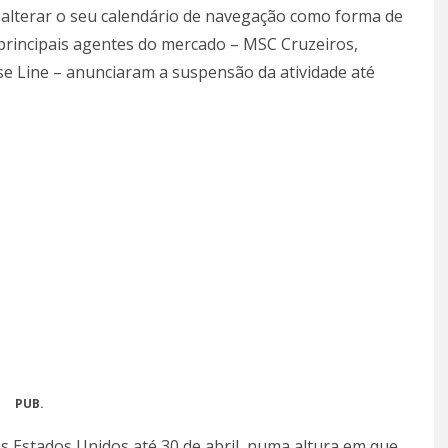
alterar o seu calendário de navegação como forma de
principais agentes do mercado – MSC Cruzeiros,
e Line – anunciaram a suspensão da atividade até
PUB.
s Estados Unidos até 30 de abril, numa altura em que