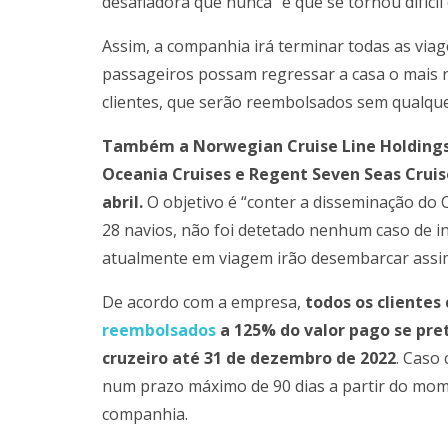
desafiadora que nunca” e que se tornou difíci
Assim, a companhia irá terminar todas as viag
passageiros possam regressar a casa o mais 
clientes, que serão reembolsados sem qualque
Também a Norwegian Cruise Line Holdings
Oceania Cruises e Regent Seven Seas Cruis
abril.
O objetivo é “conter a disseminação do 
28 navios, não foi detetado nenhum caso de i
atualmente em viagem irão desembarcar assim
De acordo com a empresa,
todos os clientes
reembolsados
a 125% do valor pago se pre
cruzeiro até 31 de dezembro de 2022
. Caso
num prazo máximo de 90 dias a partir do mome
companhia.