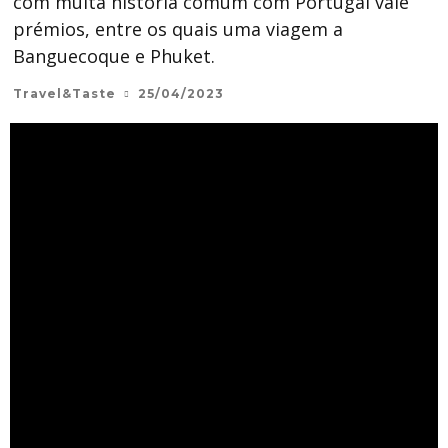
com muita história comum com Portugal vale
prémios, entre os quais uma viagem a
Banguecoque e Phuket.
Travel&Taste
25/04/2023