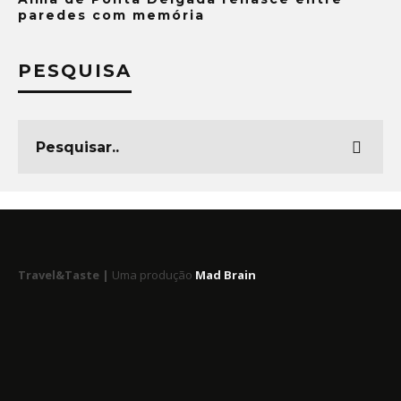
paredes com memória
PESQUISA
Travel&Taste |
Uma produção
Mad Brain