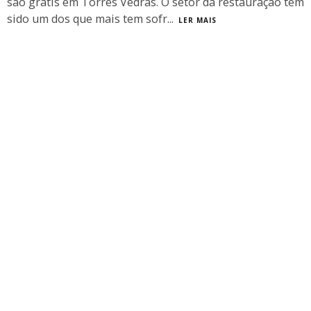
são grátis em Torres Vedras. O setor da restauração tem
sido um dos que mais tem sofr
...
LER MAIS