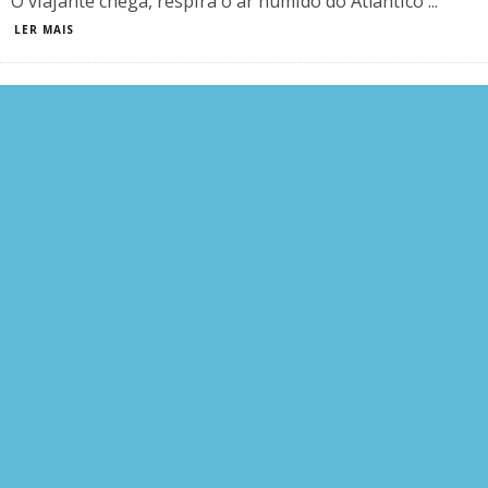
O viajante chega, respira o ar húmido do Atlântico
...
LER MAIS