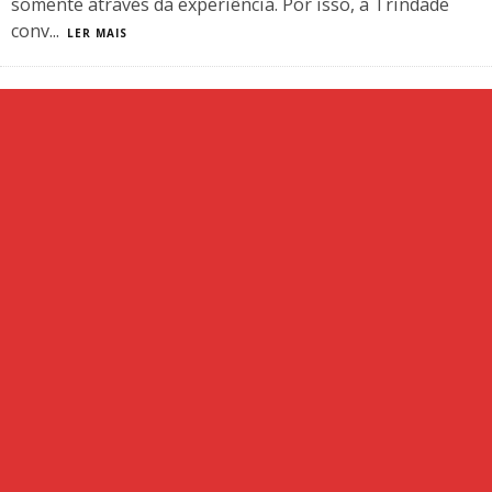
somente através da experiência. Por isso, a Trindade
conv
...
LER MAIS