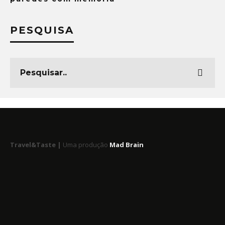
PESQUISA
Travel&Taste |
Uma produção
Mad Brain