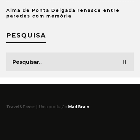
Alma de Ponta Delgada renasce entre
paredes com memória
PESQUISA
Travel&Taste |
Uma produção
Mad Brain