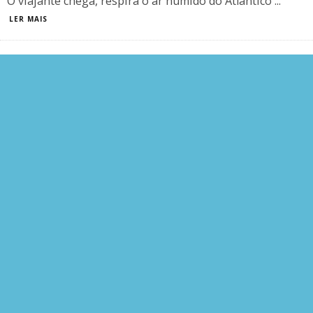
O viajante chega, respira o ar húmido do Atlântico
...
LER MAIS