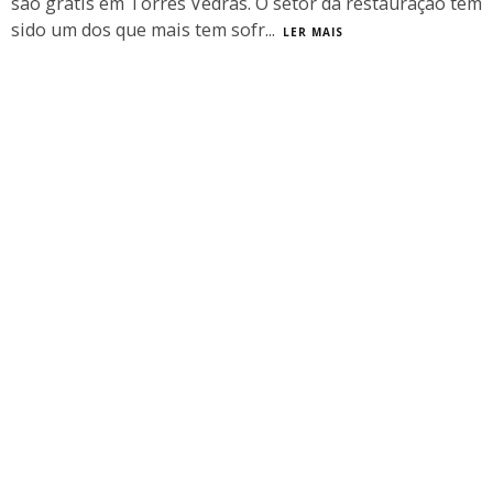
são grátis em Torres Vedras. O setor da restauração tem
sido um dos que mais tem sofr
...
LER MAIS