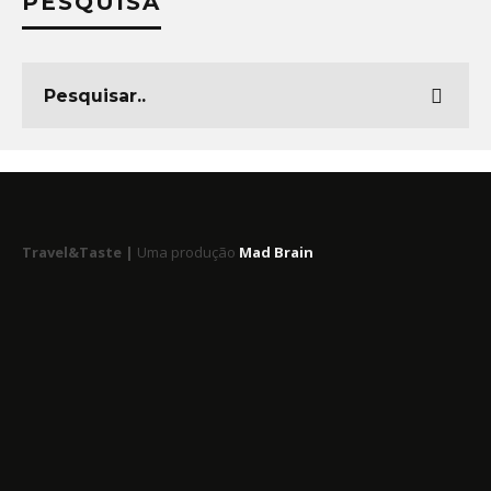
PESQUISA
Travel&Taste |
Uma produção
Mad Brain