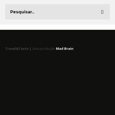
Travel&Taste |
Uma produção
Mad Brain