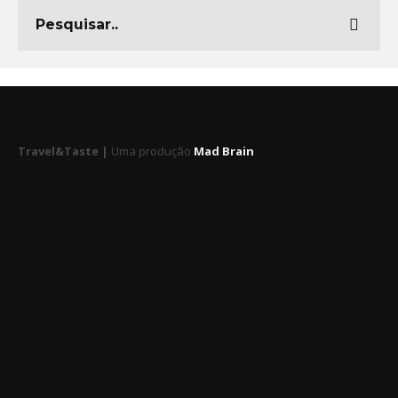
Travel&Taste |
Uma produção
Mad Brain