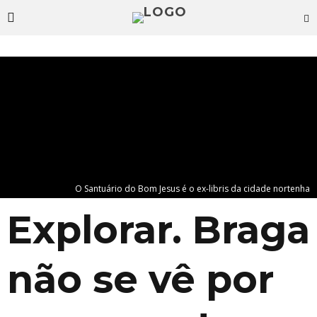
O Santuário do Bom Jesus é o ex-libris da cidade nortenha
Explorar. Braga
não se vê por