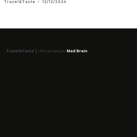
Travel&Taste
12/12/2024
Travel&Taste |
Uma produção
Mad Brain