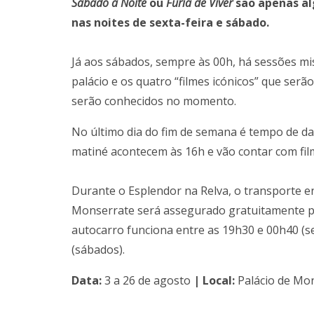
Sábado à Noite
ou
Fúria de Viver
são apenas al
nas noites de sexta-feira e sábado.
Já aos sábados, sempre às 00h, há sessões mi
palácio e os quatro “filmes icónicos” que serã
serão conhecidos no momento.
No último dia do fim de semana é tempo de da
matiné acontecem às 16h e vão contar com fil
Durante o Esplendor na Relva, o transporte ent
Monserrate será assegurado gratuitamente pe
autocarro funciona entre as 19h30 e 00h40 (s
(sábados).
Data:
3 a 26 de agosto
| Local:
Palácio de Mon