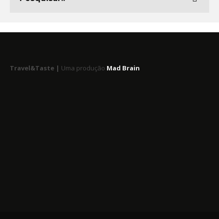
Travel&Taste |
Uma produção
Mad Brain