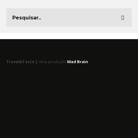
Travel&Taste |
Uma produção
Mad Brain