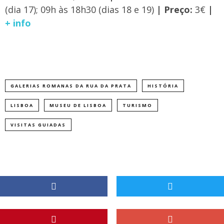
(dia 17); 09h às 18h30 (dias 18 e 19)
| Preço:
3€
|
+ info
GALERIAS ROMANAS DA RUA DA PRATA
HISTÓRIA
LISBOA
MUSEU DE LISBOA
TURISMO
VISITAS GUIADAS