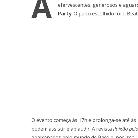
A
efervescentes, generosos e aguard
Party
. O palco escolhido foi o Bea
O evento começa às 17h e prolonga-se até às 
podem assistir e aplaudir. A revista
Paixão pel
apaixonados pelo mundo de Baco e, por isso, 