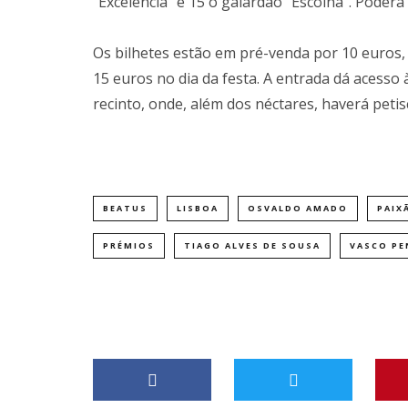
“Excelência” e 15 o galardão “Escolha”. Poder
Os bilhetes estão em pré-venda por 10 euros,
15 euros no dia da festa. A entrada dá acesso à
recinto, onde, além dos néctares, haverá pet
BEATUS
LISBOA
OSVALDO AMADO
PAIX
PRÉMIOS
TIAGO ALVES DE SOUSA
VASCO PE