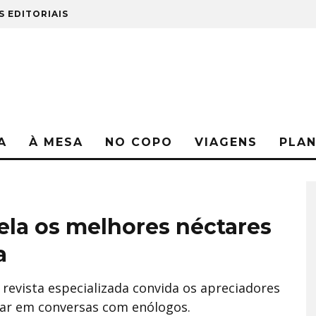
S EDITORIAIS
A
À MESA
NO COPO
VIAGENS
PLA
ela os melhores néctares
a
 revista especializada convida os apreciadores
ipar em conversas com enólogos.