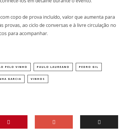
á conhecê-los em detalhe durante o evento.
 com copo de prova incluído, valor que aumenta para
s provas, ao ciclo de conversas e à livre circulação no
iscos para acompanhar.
ÃO PELO VINHO
PAULO LAUREANO
PEDRO GIL
NHA GARCIA
VINHOS