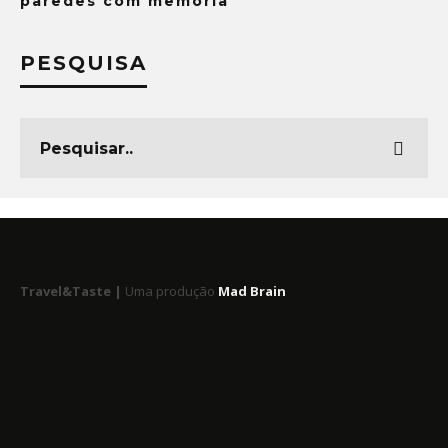
paredes com memória
PESQUISA
Travel&Taste |
Uma produção
Mad Brain