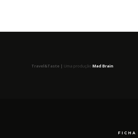
Travel&Taste |
Uma produção
Mad Brain
FICHA