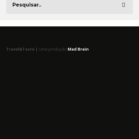
Travel&Taste |
Uma produção
Mad Brain