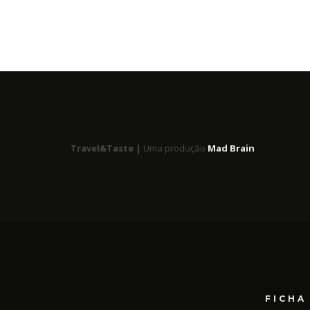
Travel&Taste |
Uma produção
Mad Brain
FICHA