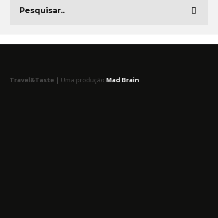
Travel&Taste |
Uma produção
Mad Brain