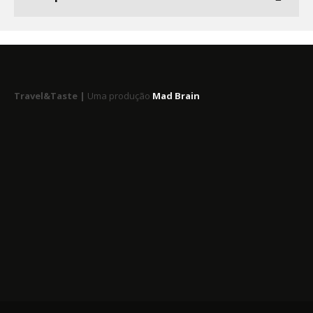
Travel&Taste |
Uma produção
Mad Brain