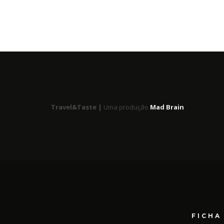
Travel&Taste |
Uma produção
Mad Brain
FICHA