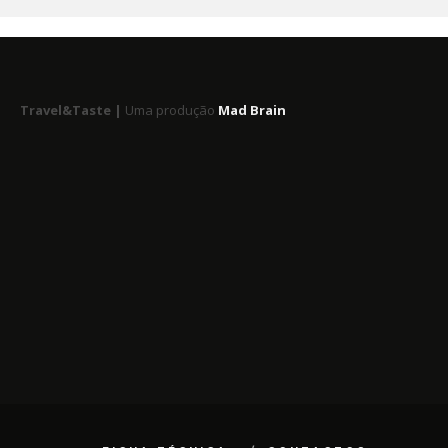
Travel&Taste |
Uma produção
Mad Brain