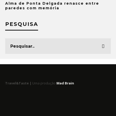
Alma de Ponta Delgada renasce entre
paredes com memória
PESQUISA
Travel&Taste |
Uma produção
Mad Brain