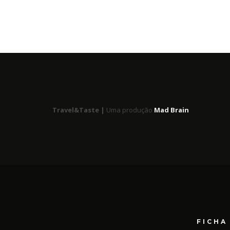
Travel&Taste |
Uma produção
Mad Brain
FICHA