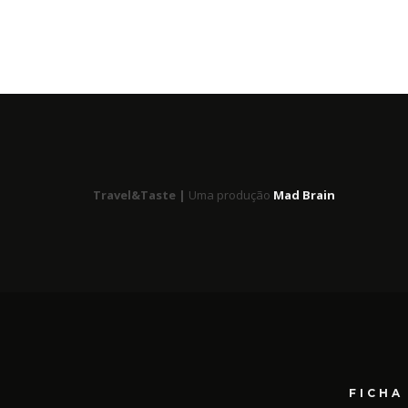
Travel&Taste |
Uma produção
Mad Brain
FICHA