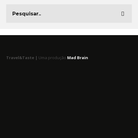
Travel&Taste |
Uma produção
Mad Brain