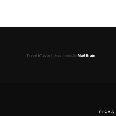
Travel&Taste |
Uma produção
Mad Brain
FICHA